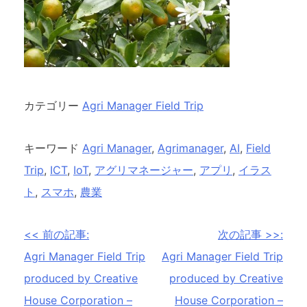
カテゴリー
Agri Manager Field Trip
キーワード
Agri Manager
,
Agrimanager
,
AI
,
Field
Trip
,
ICT
,
IoT
,
アグリマネージャー
,
アプリ
,
イラス
ト
,
スマホ
,
農業
投
<< 前の記事:
次の記事 >>:
稿
Agri Manager Field Trip
Agri Manager Field Trip
produced by Creative
produced by Creative
ナ
House Corporation –
House Corporation –