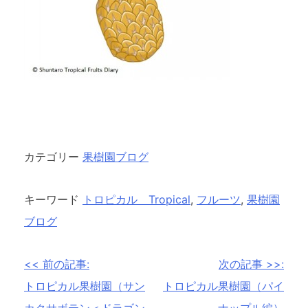
カテゴリー
果樹園ブログ
キーワード
トロピカル Tropical
,
フルーツ
,
果樹園
ブログ
投
<< 前の記事:
次の記事 >>:
稿
トロピカル果樹園（サン
トロピカル果樹園（パイ
カクサボテン＜ドラゴン
ナップル編）