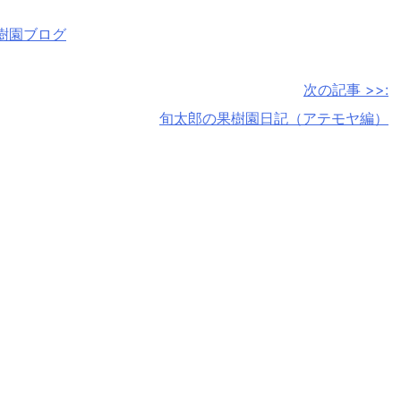
樹園ブログ
次の記事 >>:
旬太郎の果樹園日記（アテモヤ編）