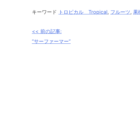
キーワード
トロピカル Tropical
,
フルーツ
,
果
<< 前の記事:
投
“サーファーマー”
稿
ナ
ビ
ゲ
ー
シ
ョ