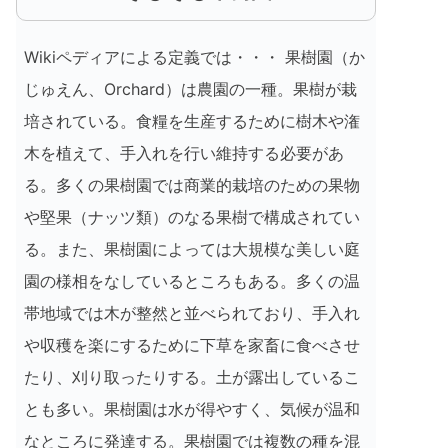
Wikiペディアによる定義では・・・ 果樹園（か
じゅえん、Orchard）は農園の一種。果樹が栽
培されている。食糧を生産するために樹木や潅
木を植えて、手入れを行い維持する必要があ
る。多くの果樹園では商業的栽培のための果物
や堅果（ナッツ類）のなる果樹で構成されてい
る。また、果樹園によっては大規模な美しい庭
園の様相をなしているところもある。多くの温
帯地域では木が整然と並べられており、手入れ
や収穫を楽にするために下草を家畜に食べさせ
たり、刈り取ったりする。土が露出しているこ
とも多い。果樹園は水が得やすく、気候が温和
なところに発達する。果樹園では複数の種を混